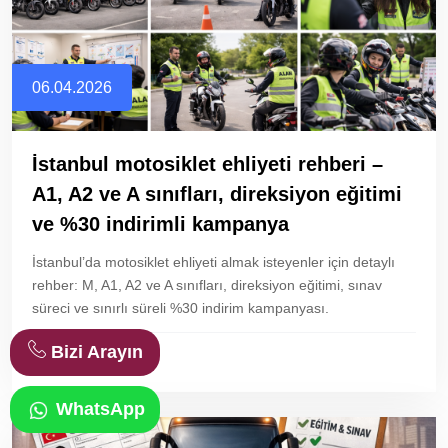
06.04.2026
İstanbul motosiklet ehliyeti rehberi –
A1, A2 ve A sınıfları, direksiyon eğitimi
ve %30 indirimli kampanya
İstanbul’da motosiklet ehliyeti almak isteyenler için detaylı
rehber: M, A1, A2 ve A sınıfları, direksiyon eğitimi, sınav
süreci ve sınırlı süreli %30 indirim kampanyası.
Bizi Arayın
devamını oku..
WhatsApp