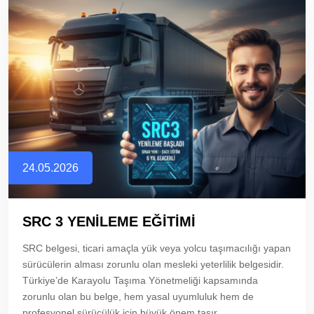
24.05.2026
SRC 3 YENİLEME EĞİTİMİ
SRC belgesi, ticari amaçla yük veya yolcu taşımacılığı yapan
sürücülerin alması zorunlu olan mesleki yeterlilik belgesidir.
Türkiye’de Karayolu Taşıma Yönetmeliği kapsamında
zorunlu olan bu belge, hem yasal uyumluluk hem de
profesyonel sürücülük için büyük önem taşır.