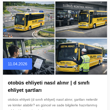
11.04.2026
otobüs ehliyeti nasıl alınır | d sınıfı
ehliyet şartları
otobüs ehliyeti (d sınıfı ehliyet) nasıl alınır, şartları nelerdir
ve kimler alabilir? en güncel ve sade bilgilerle hazırlanmış