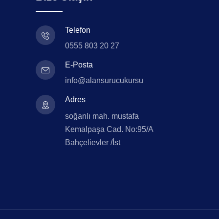
Telefon
0555 803 20 27
E-Posta
info@alansurucukursu
Adres
soğanlı mah. mustafa
Kemalpaşa Cad. No:95/A
Bahçelievler /İst