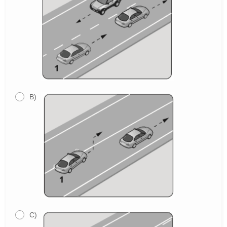
B)
C)