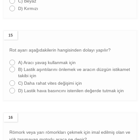
C)
Beyaz
D)
Kırmızı
15
Rot ayarı aşağıdakilerin hangisinden dolayı yapılır?
A)
Aracı yavaş kullanmak için
B)
Lastik aşıntılarını önlemek ve aracın düzgün istikamet
takibi için
C)
Daha rahat vites değişimi için
D)
Lastik hava basıncını istenilen değerde tutmak için
16
Römork veya yarı römorkları çekmek için imal edilmiş olan ve
yük taşımayan motorlu araca ne denir?