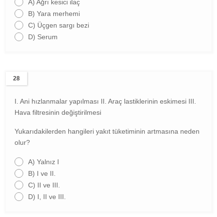
A)
Ağrı kesici ilaç
B)
Yara merhemi
C)
Üçgen sargı bezi
D)
Serum
28
I. Ani hızlanmalar yapılması
II. Araç lastiklerinin eskimesi
III.
Hava filtresinin değiştirilmesi
Yukarıdakilerden hangileri yakıt tüketiminin artmasına neden
olur?
A)
Yalnız I
B)
I ve II.
C)
II ve III.
D)
I, II ve III.