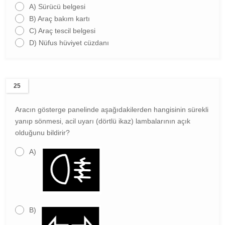
A)
Sürücü belgesi
B)
Araç bakım kartı
C)
Araç tescil belgesi
D)
Nüfus hüviyet cüzdanı
25
Aracın gösterge panelinde aşağıdakilerden hangisinin sürekli
yanıp sönmesi, acil uyarı (dörtlü ikaz) lambalarının açık
olduğunu bildirir?
A)
B)