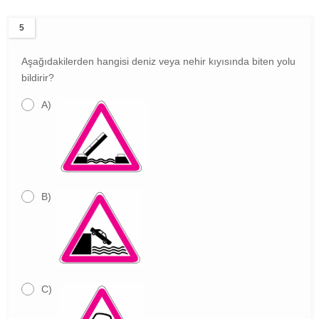
5
Aşağıdakilerden hangisi deniz veya nehir kıyısında biten yolu
bildirir?
A)
B)
C)