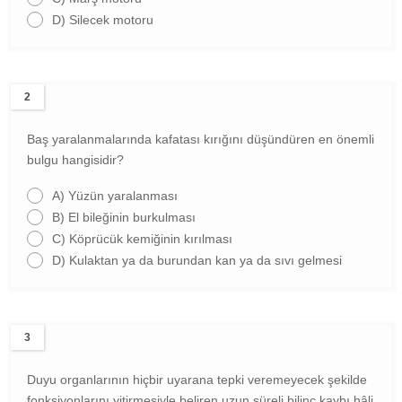
D)
Silecek motoru
2
Baş yaralanmalarında kafatası kırığını düşündüren en önemli
bulgu hangisidir?
A)
Yüzün yaralanması
B)
El bileğinin burkulması
C)
Köprücük kemiğinin kırılması
D)
Kulaktan ya da burundan kan ya da sıvı gelmesi
3
Duyu organlarının hiçbir uyarana tepki veremeyecek şekilde
fonksiyonlarını yitirmesiyle beliren uzun süreli bilinç kaybı hâli