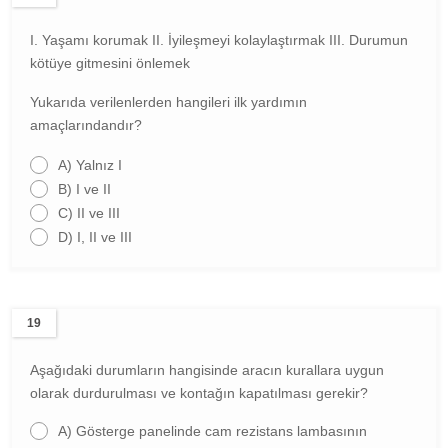
I. Yaşamı korumak
II. İyileşmeyi kolaylaştırmak
III. Durumun
kötüye gitmesini önlemek
Yukarıda verilenlerden hangileri ilk yardımın
amaçlarındandır?
A)
Yalnız I
B)
I ve II
C)
II ve III
D)
I, II ve III
19
Aşağıdaki durumların hangisinde aracın kurallara uygun
olarak durdurulması ve kontağın kapatılması gerekir?
A)
Gösterge panelinde cam rezistans lambasının