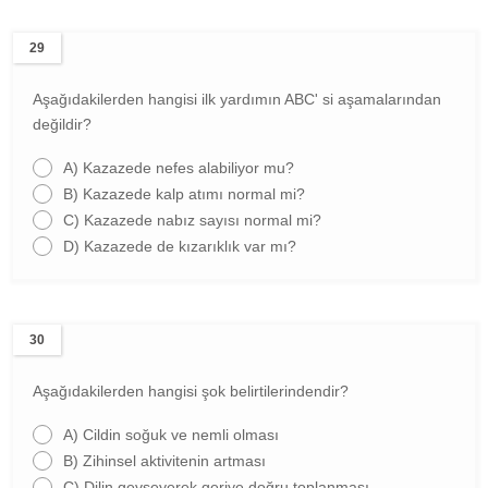
29
Aşağıdakilerden hangisi ilk yardımın ABC' si aşamalarından
değildir?
A)
Kazazede nefes alabiliyor mu?
B)
Kazazede kalp atımı normal mi?
C)
Kazazede nabız sayısı normal mi?
D)
Kazazede de kızarıklık var mı?
30
Aşağıdakilerden hangisi şok belirtilerindendir?
A)
Cildin soğuk ve nemli olması
B)
Zihinsel aktivitenin artması
C)
Dilin gevşeyerek geriye doğru toplanması