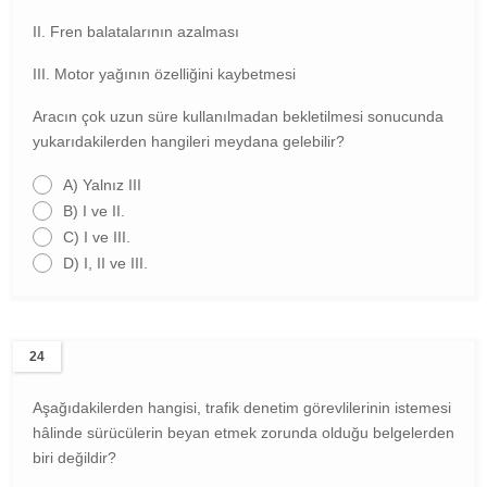
II. Fren balatalarının azalması
III. Motor yağının özelliğini kaybetmesi
Aracın çok uzun süre kullanılmadan bekletilmesi sonucunda
yukarıdakilerden hangileri meydana gelebilir?
A)
Yalnız III
B)
I ve II.
C)
I ve III.
D)
I, II ve III.
24
Aşağıdakilerden hangisi, trafik denetim görevlilerinin istemesi
hâlinde sürücülerin beyan etmek zorunda olduğu belgelerden
biri değildir?