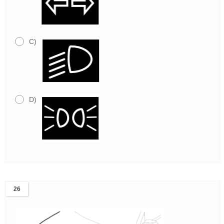
C)
D)
26